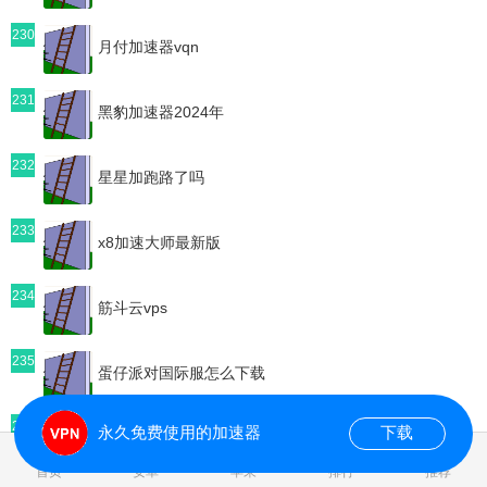
230
月付加速器vqn
231
黑豹加速器2024年
232
星星加跑路了吗
233
x8加速大师最新版
234
筋斗云vps
235
蛋仔派对国际服怎么下载
236
永久免费使用的加速器
下载
DuangCloudpc版下载
0.108497s
首页
安卓
苹果
排行
推荐