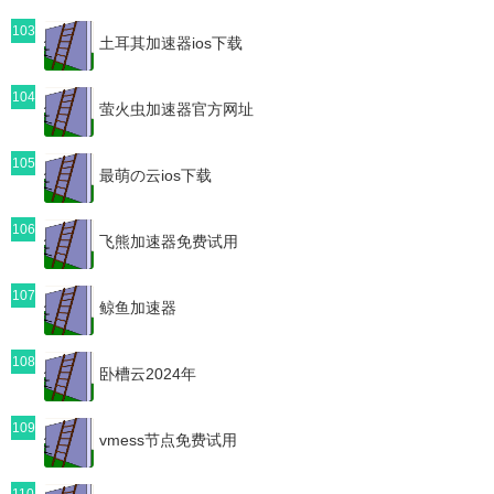
103
土耳其加速器ios下载
104
萤火虫加速器官方网址
105
最萌の云ios下载
106
飞熊加速器免费试用
107
鲸鱼加速器
108
卧槽云2024年
109
vmess节点免费试用
110