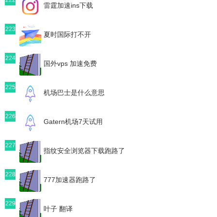
雷霆加速ins下载
223
夏时国际打不开
224
国外vps 加速免费
225
机场巴士是什么意思
226
Gatern机场7天试用
227
指纹安全浏览器下载跑路了
228
777加速器跑路了
229
叶子 翻译